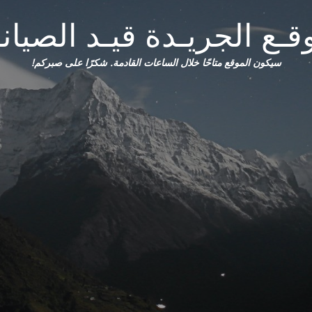
قـع الجريـدة قيـد الصيانـ
سيكون الموقع متاحًا خلال الساعات القادمة. شكرًا على صبركم!